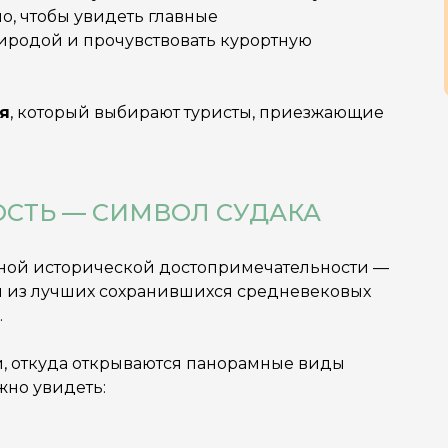
но, чтобы увидеть главные
иродой и прочувствовать курортную
я
, который выбирают туристы, приезжающие
ПОСТЬ — СИМВОЛ СУДАКА
авной исторической достопримечательности —
ин из лучших сохранившихся средневековых
.
, откуда открываются панорамные виды
жно увидеть: